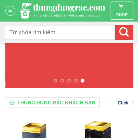
Chuyển
đến
SHOP
nội
dung
Tìm
kiếm:
THÙNG ĐỰNG RÁC KHÁCH SẠN
Click