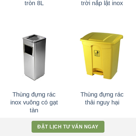
tròn 8L
trời nắp lật inox
Thùng đựng rác
Thùng đựng rác
inox vuông có gạt
thải nguy hại
tàn
ĐẶT LỊCH TƯ VẤN NGAY