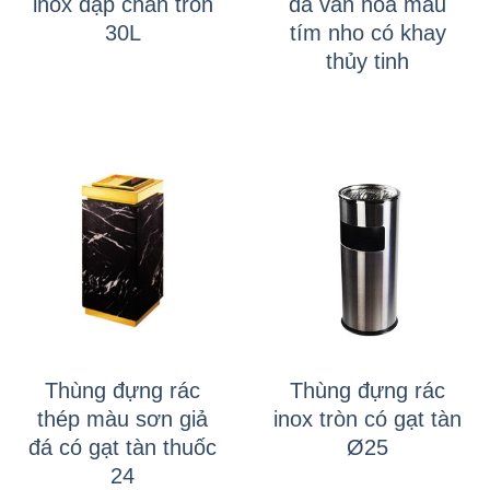
inox đạp chân tròn
da vân hoa màu
30L
tím nho có khay
thủy tinh
Thùng đựng rác
Thùng đựng rác
thép màu sơn giả
inox tròn có gạt tàn
đá có gạt tàn thuốc
Ø25
24