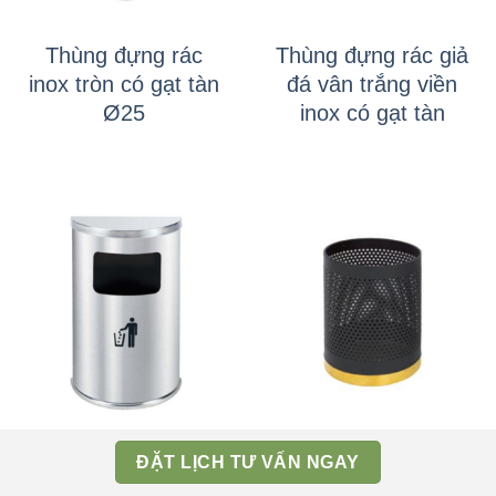
Thùng đựng rác
Thùng đựng rác giả
inox tròn có gạt tàn
đá vân trắng viền
Ø25
inox có gạt tàn
Thùng đựng rác
Thùng đựng rác
ĐẶT LỊCH TƯ VẤN NGAY
inox bán nguyệt
thép sơn đen đế