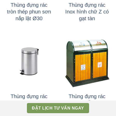
Thùng đựng rác
Thùng đựng rác
tròn thép phun sơn
Inox hình chữ Z có
nắp lật Ø30
gạt tàn
Thùng đựng rác
Thùng đựng rác
inox đạp chân tròn
inox giả gỗ 2 ngăn
ĐẶT LỊCH TƯ VẤN NGAY
5L
ngoài trời nắp lật