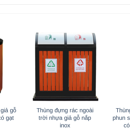
+
+
giả gỗ
Thùng đựng rác ngoài
Thùn
có gạt
trời nhựa giả gỗ nắp
phun s
inox
có