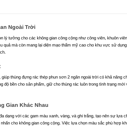
ian Ngoài Trời
ọn lý tưởng cho các không gian công cộng như công viên, khuôn viên,
 hiệu quả mà còn mang lại diện mạo thẩm mỹ cao cho khu vực sử dụng
ích.
t
giúp thùng đựng rác thép phun sơn 2 ngăn ngoài trời có khả năng chốn
ăng độ bền cho sản phẩm, giữ cho thùng rác luôn trong tình trạng m
ng Gian Khác Nhau
đa dạng với các gam màu xanh, vàng, và ghi trắng, tạo nên sự lựa 
m nhấn cho không gian công cộng. Việc lựa chọn màu sắc phù hợp kh