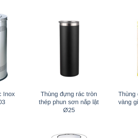
+
+
 Inox
Thùng đựng rác tròn
Thùng 
03
thép phun sơn nắp lật
vàng g
Ø25