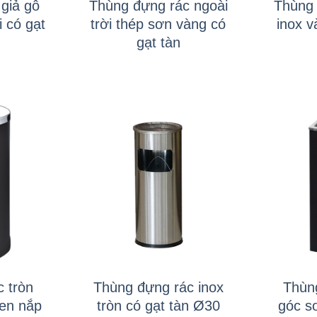
giả gỗ
Thùng đựng rác ngoài
Thùng 
i có gạt
trời thép sơn vàng có
inox v
gạt tàn
+
+
 tròn
Thùng đựng rác inox
Thùn
đen nắp
tròn có gạt tàn Ø30
góc s