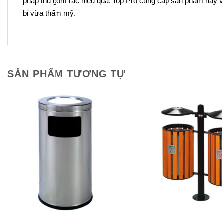
pháp thu gom rác hiệu quả. Top Pro cung cấp sản phẩm này v
bỉ vừa thẩm mỹ.
SẢN PHẨM TƯƠNG TỰ
+
+