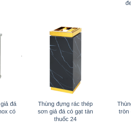
đe
+
+
giả đá
Thùng đựng rác thép
Thùn
nox có
sơn giả đá có gạt tàn
tròn
thuốc 24