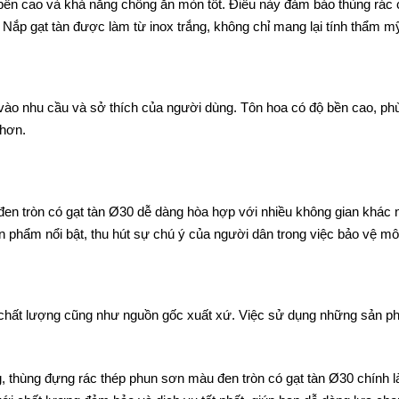
ền cao và khả năng chống ăn mòn tốt. Điều này đảm bảo thùng rác có 
Nắp gạt tàn được làm từ inox trắng, không chỉ mang lại tính thẩm mỹ
vào nhu cầu và sở thích của người dùng. Tôn hoa có độ bền cao, ph
 hơn.
en tròn có gạt tàn Ø30 dễ dàng hòa hợp với nhiều không gian khác 
phẩm nổi bật, thu hút sự chú ý của người dân trong việc bảo vệ mô
hất lượng cũng như nguồn gốc xuất xứ. Việc sử dụng những sản phẩ
ăng, thùng đựng rác thép phun sơn màu đen tròn có gạt tàn Ø30 chính 