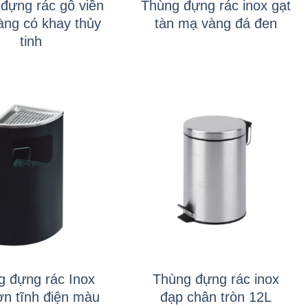
đựng rác gỗ viền
Thùng đựng rác inox gạt
àng có khay thủy
tàn mạ vàng đá đen
tinh
+
g đựng rác Inox
Thùng đựng rác inox
ơn tĩnh điện màu
đạp chân tròn 12L