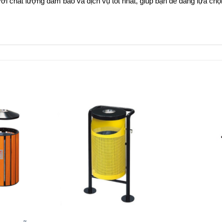
ới chất lượng đảm bảo và dịch vụ tốt nhất, giúp bạn dễ dàng lựa ch
+
+