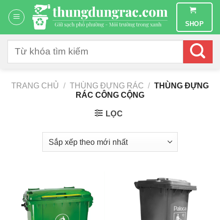
Chuyển
đến
SHOP
nội
dung
Tìm
kiếm:
TRANG CHỦ
/
THÙNG ĐỰNG RÁC
/
THÙNG ĐỰNG
RÁC CÔNG CỘNG
LỌC