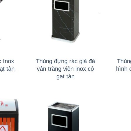
+
+
 Inox
Thùng đựng rác giả đá
Thùn
ạt tàn
vân trắng viền inox có
hình 
gạt tàn