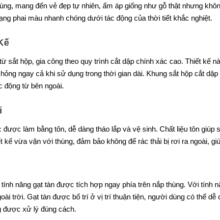
thùng, mang đến vẻ đẹp tự nhiên, ấm áp giống như gỗ thật nhưng khô
ạng phai màu nhanh chóng dưới tác động của thời tiết khắc nghiệt.
Kế
ừ sắt hộp, gia công theo quy trình cắt dập chính xác cao. Thiết kế 
ỏng ngay cả khi sử dụng trong thời gian dài. Khung sắt hộp cắt dập
c động từ bên ngoài.
i
c được làm bằng tôn, dễ dàng tháo lắp và vệ sinh. Chất liệu tôn giúp
ết kế vừa vặn với thùng, đảm bảo không để rác thải bị rơi ra ngoài, 
là tính năng gạt tàn được tích hợp ngay phía trên nắp thùng. Với tín
i trời. Gạt tàn được bố trí ở vị trí thuận tiện, người dùng có thể d
g được xử lý đúng cách.