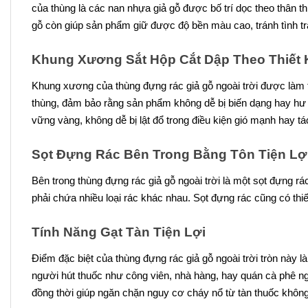
của thùng là các nan nhựa giả gỗ được bố trí dọc theo thân 
gỗ còn giúp sản phẩm giữ được độ bền màu cao, tránh tình tr
Khung Xương Sắt Hộp Cắt Dập Theo Thiết 
Khung xương của thùng đựng rác giả gỗ ngoài trời được làm t
thùng, đảm bảo rằng sản phẩm không dễ bị biến dạng hay hư h
vững vàng, không dễ bị lật đổ trong điều kiện gió mạnh hay tá
Sọt Đựng Rác Bên Trong Bằng Tôn Tiện Lợ
Bên trong thùng đựng rác giả gỗ ngoài trời là một sọt đựng rá
phải chứa nhiều loại rác khác nhau. Sọt đựng rác cũng có thi
Tính Năng Gạt Tàn Tiện Lợi
Điểm đặc biệt của thùng đựng rác giả gỗ ngoài trời tròn này 
người hút thuốc như công viên, nhà hàng, hay quán cà phê ngoà
đồng thời giúp ngăn chặn nguy cơ cháy nổ từ tàn thuốc khôn