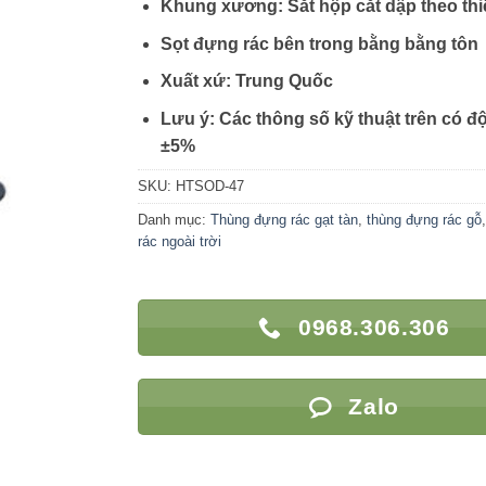
Khung xương: Sắt hộp cắt dập theo thi
Sọt đựng rác bên trong bằng bằng tôn
Xuất xứ: Trung Quốc
Lưu ý: Các thông số kỹ thuật trên có đ
±5%
SKU:
HTSOD-47
Danh mục:
Thùng đựng rác gạt tàn
,
thùng đựng rác gỗ
rác ngoài trời
0968.306.306
Zalo