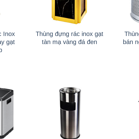
+
+
 Inox
Thùng đựng rác inox gạt
Thùn
y gạt
tàn mạ vàng đá đen
bán n
p