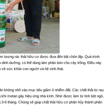
m lượng rác thải hữu cơ được đưa đến bãi chôn lấp. Quá trình
u dinh dưỡng, có thể dùng làm phân bón cho cây trồng. Điều này
o vệ sức khỏe con người và hệ sinh thái.
n không nhỏ vào mục tiêu giảm ô nhiễm đất. Các chất thải từ rau
g khí metan gây hiệu ứng nhà kính. Nhờ được làm từ tinh bột ngô,
 3-6 tháng. Chúng sẽ giúp chất thải hữu cơ phân hủy thành phân