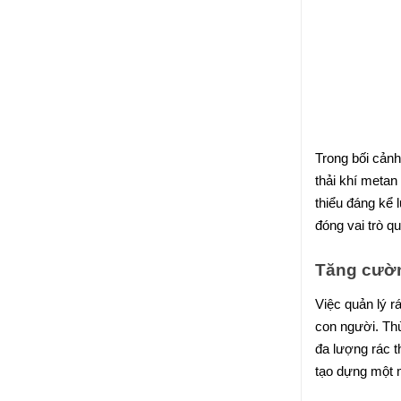
Trong bối cảnh
thải khí metan
thiểu đáng kể 
đóng vai trò q
Tăng cườn
Việc quản lý r
con người. Thù
đa lượng rác 
tạo dựng một m