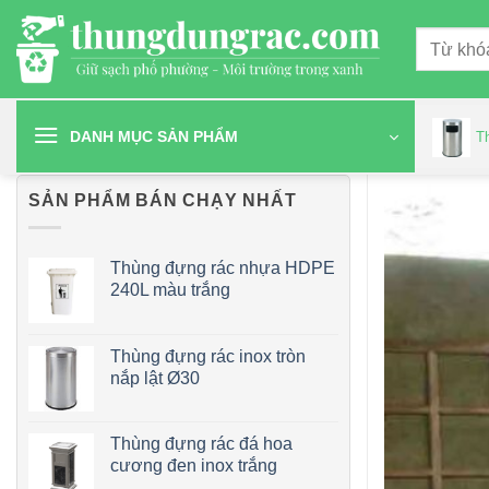
Chuyển
Tìm
đến
kiếm:
nội
dung
DANH MỤC SẢN PHẨM
T
SẢN PHẨM BÁN CHẠY NHẤT
Thùng đựng rác nhựa HDPE
240L màu trắng
Thùng đựng rác inox tròn
nắp lật Ø30
Thùng đựng rác đá hoa
cương đen inox trắng