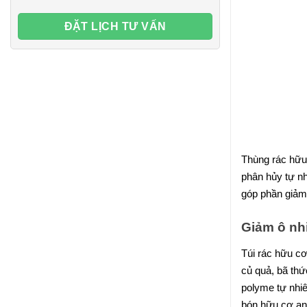
Thùng rác hữu
phân hủy tự nh
góp phần giảm 
Giảm ô nh
Túi rác hữu cơ
củ quả, bã thứ
polyme tự nhiê
bón hữu cơ an 