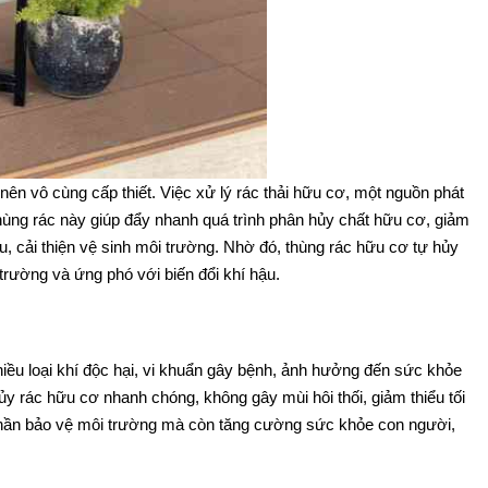
 nên vô cùng cấp thiết. Việc xử lý rác thải hữu cơ, một nguồn phát
Thùng rác này giúp đẩy nhanh quá trình phân hủy chất hữu cơ, giảm
u, cải thiện vệ sinh môi trường. Nhờ đó, thùng rác hữu cơ tự hủy
 trường và ứng phó với biến đổi khí hậu.
hiều loại khí độc hại, vi khuẩn gây bệnh, ảnh hưởng đến sức khỏe
y rác hữu cơ nhanh chóng, không gây mùi hôi thối, giảm thiểu tối
 phần bảo vệ môi trường mà còn tăng cường sức khỏe con người,