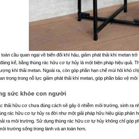
 toàn cầu quan ngại về biến đổi khí hậu, giảm phát thải khí metan trở
 đáng kể, bằng thùng rác hữu cơ tự hủy là một biện pháp hiệu quả. 
lượng khí thải metan. Ngoài ra, còn góp phần hạn chế mùi hôi khó chị
uan trọng trong nỗ lực giảm phát thải khí metan, góp phần bảo vệ môi
g sức khỏe con người
ác thải hữu cơ chưa đúng cách sẽ gây ô nhiễm môi trường, sinh ra n
ng rác hữu cơ tự hủy ra đời như một giải pháp hữu hiệu giúp phân hủ
thải ra môi trường. Sử dụng thùng rác hữu cơ tự hủy không chỉ góp
ôi trường sống trong lành và an toàn hơn.