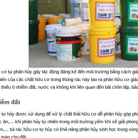
 cơ tự phân hủy gây tác động đáng kể đến môi trường bằng cách giả
iên của các chất hữu cơ trong thùng rác này tạo ra phân hữu cơ già
thiểu ô nhiễm đất, nước và không khí liên quan đến bãi chôn lấp, bả
iễm đất
 tự hủy được sử dụng để xử lý chất thải hữu cơ dễ phân hủy góp phầ
c ăn,… khi phân hủy tự nhiên trong môi trường yếm khí sẽ giải phón
n,… túi rác hữu cơ tự hủy có khả năng phân hủy sinh học trong vòng
toàn cho đất.