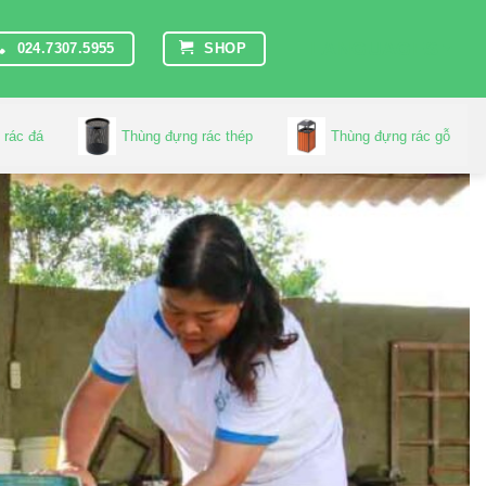
LANGUAGES
024.7307.5955
SHOP
 rác đá
Thùng đựng rác thép
Thùng đựng rác gỗ