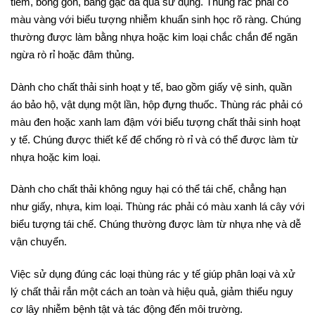
tiêm, bông gòn, băng gạc đã qua sử dụng. Thùng rác phải có
màu vàng với biểu tượng nhiễm khuẩn sinh học rõ ràng. Chúng
thường được làm bằng nhựa hoặc kim loại chắc chắn để ngăn
ngừa rò rỉ hoặc đâm thủng.
Dành cho chất thải sinh hoạt y tế, bao gồm giấy vệ sinh, quần
áo bảo hộ, vật dụng một lần, hộp đựng thuốc. Thùng rác phải có
màu đen hoặc xanh lam đậm với biểu tượng chất thải sinh hoạt
y tế. Chúng được thiết kế để chống rò rỉ và có thể được làm từ
nhựa hoặc kim loại.
Dành cho chất thải không nguy hại có thể tái chế, chẳng hạn
như giấy, nhựa, kim loại. Thùng rác phải có màu xanh lá cây với
biểu tượng tái chế. Chúng thường được làm từ nhựa nhẹ và dễ
vận chuyển.
Việc sử dụng đúng các loại thùng rác y tế giúp phân loại và xử
lý chất thải rắn một cách an toàn và hiệu quả, giảm thiểu nguy
cơ lây nhiễm bệnh tật và tác động đến môi trường.