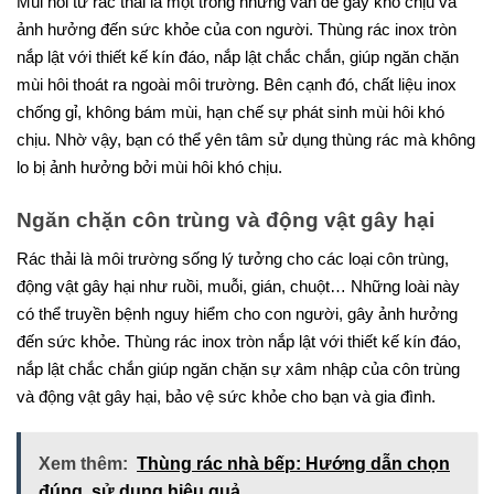
Mùi hôi từ rác thải là một trong những vấn đề gây khó chịu và
ảnh hưởng đến sức khỏe của con người. Thùng rác inox tròn
nắp lật với thiết kế kín đáo, nắp lật chắc chắn, giúp ngăn chặn
mùi hôi thoát ra ngoài môi trường. Bên cạnh đó, chất liệu inox
chống gỉ, không bám mùi, hạn chế sự phát sinh mùi hôi khó
chịu. Nhờ vậy, bạn có thể yên tâm sử dụng thùng rác mà không
lo bị ảnh hưởng bởi mùi hôi khó chịu.
Ngăn chặn côn trùng và động vật gây hại
Rác thải là môi trường sống lý tưởng cho các loại côn trùng,
động vật gây hại như ruồi, muỗi, gián, chuột… Những loài này
có thể truyền bệnh nguy hiểm cho con người, gây ảnh hưởng
đến sức khỏe. Thùng rác inox tròn nắp lật với thiết kế kín đáo,
nắp lật chắc chắn giúp ngăn chặn sự xâm nhập của côn trùng
và động vật gây hại, bảo vệ sức khỏe cho bạn và gia đình.
Xem thêm:
Thùng rác nhà bếp: Hướng dẫn chọn
đúng, sử dụng hiệu quả