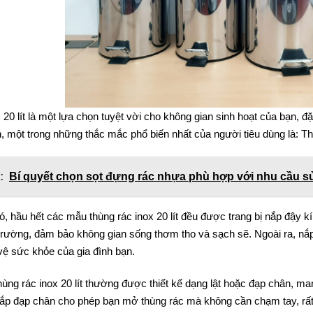
 20 lít là một lựa chọn tuyệt vời cho không gian sinh hoạt của bạn, 
n, một trong những thắc mắc phổ biến nhất của người tiêu dùng là: Th
:
Bí quyết chọn sọt đựng rác nhựa phù hợp với nhu cầu 
có, hầu hết các mẫu thùng rác inox 20 lít đều được trang bị nắp đậy kí
 trường, đảm bảo không gian sống thơm tho và sạch sẽ. Ngoài ra, nắp 
vệ sức khỏe của gia đình bạn.
ùng rác inox 20 lít thường được thiết kế dạng lật hoặc đạp chân, man
 nắp đạp chân cho phép bạn mở thùng rác mà không cần chạm tay, rất