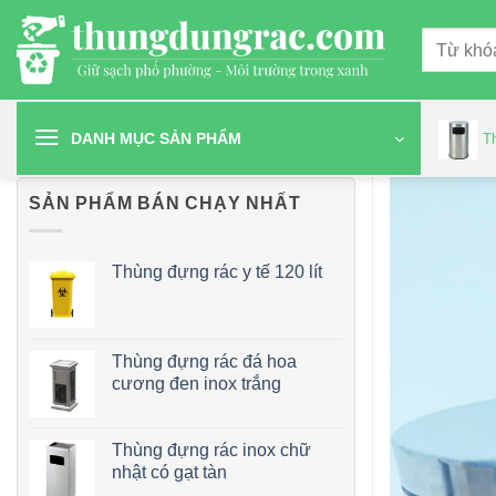
Chuyển
Tìm
đến
kiếm:
nội
dung
DANH MỤC SẢN PHẨM
T
SẢN PHẨM BÁN CHẠY NHẤT
Thùng đựng rác y tế 120 lít
Thùng đựng rác đá hoa
cương đen inox trắng
Thùng đựng rác inox chữ
nhật có gạt tàn