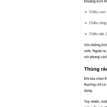
khoảng kích t
Chiều cao:
Chiều rộng
Chiều dài: 
Với những kích
sinh. Ngoài ra
với phong cách
Thùng rác
Khi lựa chọn t
thường chỉ có 
dụng.
Tuy nhiên, mộ