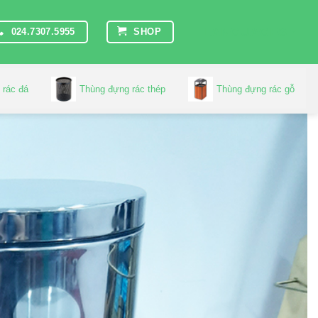
LANGUAGES
024.7307.5955
SHOP
 rác đá
Thùng đựng rác thép
Thùng đựng rác gỗ