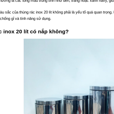
ường là các tông màu trung tính như đen, trắng hoặc xanh navy, giúp
u sắc của thùng rác inox 20 lít không phải là yếu tố quá quan trọn
chống gỉ và tính năng sử dụng.
 inox 20 lít có nắp không?