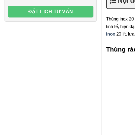
Nội 
Thùng inox 20 
tinh tế, hiện 
inox
20 lít, lự
Thùng rác