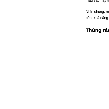
màu sắc này th
Nhìn chung, mà
bền, khả năng 
Thùng rác