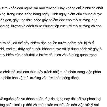
cho sức khỏe con người và môi trường. Đây không chỉ là những chất
ô hại trong cuộc sống hàng ngày. Tính nguy hiểm của chúng được
biến gen, gây ung thư, hoặc gây nhiễm độc cho môi trường. Sự
ồng độ, lượng và cách thức chúng tiếp xúc với môi trường và con
bừa bãi, có thể gây nhiễm độc nguồn nước ngầm nếu bị rò rỉ.
chì, cadimi, thủy ngân, nếu không được xử lý đúng cách sẽ gây ô
guy hiểm của chất thải là bước đầu tiên và vô cùng quan trọng
ủa chất thải mà còn thúc đẩy trách nhiệm cá nhân trong việc phân
 góp phần bảo vệ môi trường và sức khỏe cộng đồng.
 về nguồn gốc và thành phần. Sự đa dạng này đòi hỏi sự phân loại
 phân loại kịp thời và chính xác có thể dẫn đến việc xử lý sai