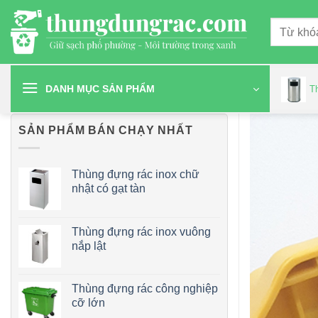
Chuyển
Tìm
đến
kiếm:
nội
dung
DANH MỤC SẢN PHẨM
T
SẢN PHẨM BÁN CHẠY NHẤT
Thùng đựng rác inox chữ
nhật có gạt tàn
Thùng đựng rác inox vuông
nắp lật
Thùng đựng rác công nghiệp
cỡ lớn