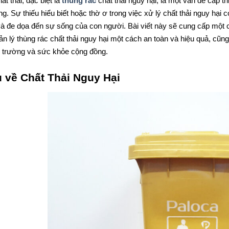
ất thải, đặc biệt là
thùng rác
chất thải nguy hại, là một vấn đề cấp th
g. Sự thiếu hiểu biết hoặc thờ ơ trong việc xử lý chất thải nguy hạ
à đe dọa đến sự sống của con người. Bài viết này sẽ cung cấp một cá
n lý thùng rác chất thải nguy hại một cách an toàn và hiệu quả, cũn
 trường và sức khỏe cộng đồng.
u về Chất Thải Nguy Hại