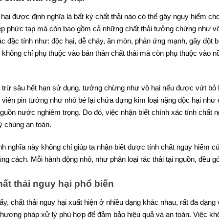
 hại được định nghĩa là bất kỳ chất thải nào có thể gây nguy hiểm 
iệp phức tạp mà còn bao gồm cả những chất thải tưởng chừng như v
ác đặc tính như: độc hại, dễ cháy, ăn mòn, phản ứng mạnh, gây đột 
không chỉ phụ thuộc vào bản thân chất thải mà còn phụ thuộc vào n
 trừ sâu hết hạn sử dụng, tưởng chừng như vô hại nếu được vứt bỏ 
viên pin tưởng như nhỏ bé lại chứa đựng kim loại nặng độc hại như 
guồn nước nghiêm trọng. Do đó, việc nhận biết chính xác tính chất n
lý chúng an toàn.
ịnh nghĩa này không chỉ giúp ta nhận biết được tính chất nguy hiểm c
đúng cách. Mỗi hành động nhỏ, như phân loại rác thải tại nguồn, đều
hất thải nguy hại phổ biến
ấy, chất thải nguy hại xuất hiện ở nhiều dạng khác nhau, rất đa dạng
hương pháp xử lý phù hợp để đảm bảo hiệu quả và an toàn. Việc không