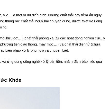
, v.v… là một ví dụ điển hình. Những chất thải này tiềm ẩn nguy
g thùng rác chất thải nguy hại chuyên dụng, được thiết kế riêng
ường.
g môi hữu cơ…), chất thải phóng xạ (từ các hoạt động nghiên cứu, y
từ phương tiện giao thông, máy móc…) và chất thải điện tử (chứa
 các biện pháp xử lý phù hợp và chuyên biệt.
ứu và ứng dụng công nghệ xử lý tiên tiến, nhằm đảm bảo hiệu quả
Sức Khỏe