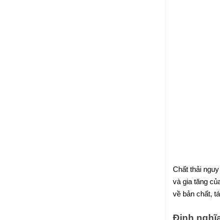
Chất thải nguy
và gia tăng của
về bản chất, t
Định nghĩa