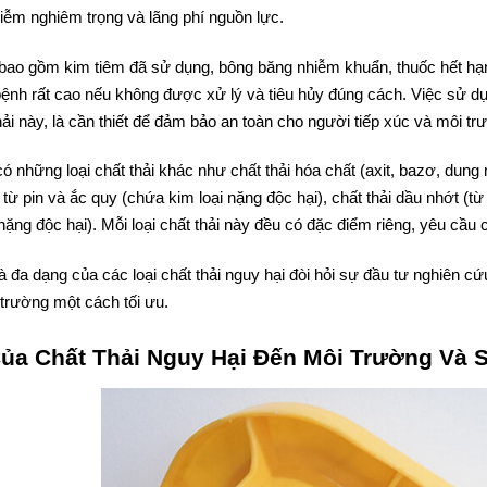
iễm nghiêm trọng và lãng phí nguồn lực.
, bao gồm kim tiêm đã sử dụng, bông băng nhiễm khuẩn, thuốc hết hạn
ệnh rất cao nếu không được xử lý và tiêu hủy đúng cách. Việc sử dụn
thải này, là cần thiết để đảm bảo an toàn cho người tiếp xúc và môi tr
có những loại chất thải khác như chất thải hóa chất (axit, bazơ, dun
i từ pin và ắc quy (chứa kim loại nặng độc hại), chất thải dầu nhớt (
 nặng độc hại). Mỗi loại chất thải này đều có đặc điểm riêng, yêu cầu
 đa dạng của các loại chất thải nguy hại đòi hỏi sự đầu tư nghiên c
trường một cách tối ưu.
Của Chất Thải Nguy Hại Đến Môi Trường Và 