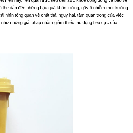
iết hiện nay, liên quan trực tiếp đến sức khỏe cộng đồng và bảo vệ
i có thể dẫn đến những hậu quả khôn lường, gây ô nhiễm môi trường
i nhìn tổng quan về chất thải nguy hại, tầm quan trọng của việc
g như những giải pháp nhằm giảm thiểu tác động tiêu cực của