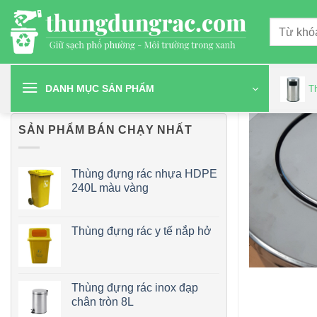
Chuyển
Tìm
đến
kiếm:
nội
dung
DANH MỤC SẢN PHẨM
T
SẢN PHẨM BÁN CHẠY NHẤT
Thùng đựng rác nhựa HDPE
240L màu vàng
Thùng đựng rác y tế nắp hở
Thùng đựng rác inox đạp
chân tròn 8L