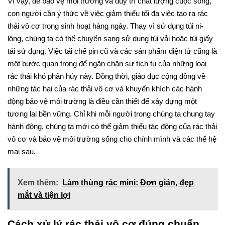
Vì vậy, để bảo vệ môi trường và duy trì chất lượng cuộc sống,
con người cần ý thức về việc giảm thiểu tối đa việc tạo ra rác
thải vô cơ trong sinh hoạt hàng ngày. Thay vì sử dụng túi ni-
lông, chúng ta có thể chuyển sang sử dụng túi vải hoặc túi giấy
tái sử dụng. Việc tái chế pin cũ và các sản phẩm điện tử cũng là
một bước quan trọng để ngăn chặn sự tích tụ của những loại
rác thải khó phân hủy này. Đồng thời, giáo dục cộng đồng về
những tác hại của rác thải vô cơ và khuyến khích các hành
động bảo vệ môi trường là điều cần thiết để xây dựng một
tương lai bền vững. Chỉ khi mỗi người trong chúng ta chung tay
hành động, chúng ta mới có thể giảm thiểu tác động của rác thải
vô cơ và bảo vệ môi trường sống cho chính mình và các thế hệ
mai sau.
Xem thêm:
Làm thùng rác mini: Đơn giản, đẹp
mắt và tiện lợi
Cách xử lý rác thải vô cơ đúng chuẩn