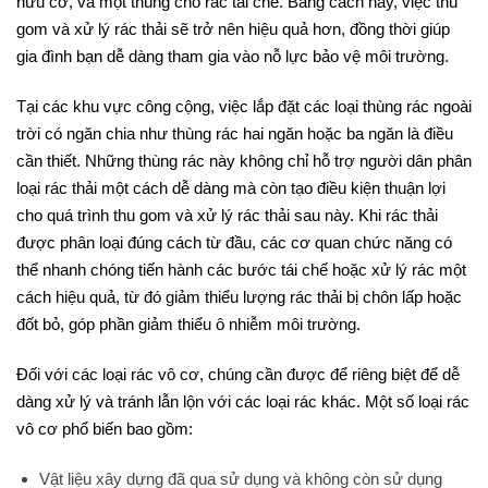
hữu cơ, và một thùng cho rác tái chế. Bằng cách này, việc thu
gom và xử lý rác thải sẽ trở nên hiệu quả hơn, đồng thời giúp
gia đình bạn dễ dàng tham gia vào nỗ lực bảo vệ môi trường.
Tại các khu vực công cộng, việc lắp đặt các loại thùng rác ngoài
trời có ngăn chia như thùng rác hai ngăn hoặc ba ngăn là điều
cần thiết. Những thùng rác này không chỉ hỗ trợ người dân phân
loại rác thải một cách dễ dàng mà còn tạo điều kiện thuận lợi
cho quá trình thu gom và xử lý rác thải sau này. Khi rác thải
được phân loại đúng cách từ đầu, các cơ quan chức năng có
thể nhanh chóng tiến hành các bước tái chế hoặc xử lý rác một
cách hiệu quả, từ đó giảm thiểu lượng rác thải bị chôn lấp hoặc
đốt bỏ, góp phần giảm thiểu ô nhiễm môi trường.
Đối với các loại rác vô cơ, chúng cần được để riêng biệt để dễ
dàng xử lý và tránh lẫn lộn với các loại rác khác. Một số loại rác
vô cơ phổ biến bao gồm:
Vật liệu xây dựng đã qua sử dụng và không còn sử dụng