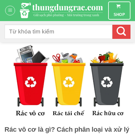
Chuyển
đến
SHOP
nội
dung
Tìm
kiếm:
Rác vô cơ là gì? Cách phân loại và xử lý