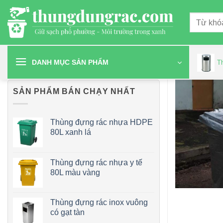
Chuyển
Tìm
đến
kiếm:
nội
dung
DANH MỤC SẢN PHẨM
T
SẢN PHẨM BÁN CHẠY NHẤT
Thùng đựng rác nhựa HDPE
80L xanh lá
Thùng đựng rác nhựa y tế
80L màu vàng
Thùng đựng rác inox vuông
có gạt tàn